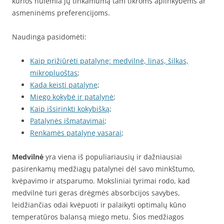
kurios nulemia jų tinkamumą tam tikroms aplinkybėms ar
asmeninėms preferencijoms.
Naudinga pasidomėti:
Kaip prižiūrėti patalynę: medvilnė, linas, šilkas,
mikropluoštas
;
Kada keisti patalynę
;
Miego kokybė ir patalynė
;
Kaip išsirinkti kokybišką
;
Patalynės išmatavimai
;
Renkamės patalynę vasarai
;
Medvilnė
yra viena iš populiariausių ir dažniausiai
pasirenkamų medžiagų patalynei dėl savo minkštumo,
kvėpavimo ir atsparumo. Moksliniai tyrimai rodo, kad
medvilnė turi geras drėgmės absorbcijos savybes,
leidžiančias odai kvėpuoti ir palaikyti optimalų kūno
temperatūros balansą miego metu. Šios medžiagos