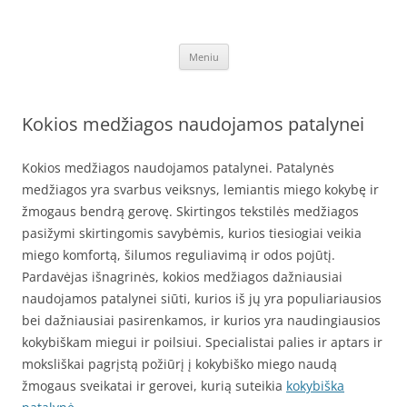
Kokybiška patalynė internetu
Patalynės komplektai, Suaugusiems, Vaikams, Pigiau, Akcija, Kaina
Pereiti
Meniu
prie
turinio
Kokios medžiagos naudojamos patalynei
Kokios medžiagos naudojamos patalynei. Patalynės
medžiagos yra svarbus veiksnys, lemiantis miego kokybę ir
žmogaus bendrą gerovę. Skirtingos tekstilės medžiagos
pasižymi skirtingomis savybėmis, kurios tiesiogiai veikia
miego komfortą, šilumos reguliavimą ir odos pojūtį.
Pardavėjas išnagrinės, kokios medžiagos dažniausiai
naudojamos patalynei siūti, kurios iš jų yra populiariausios
bei dažniausiai pasirenkamos, ir kurios yra naudingiausios
kokybiškam miegui ir poilsiui. Specialistai palies ir aptars ir
moksliškai pagrįstą požiūrį į kokybiško miego naudą
žmogaus sveikatai ir gerovei, kurią suteikia
kokybiška