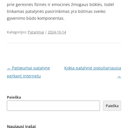
prie geresnės fizinės ir emocinės žmogaus būklės, todėl
tinkamas patalynės pasirinkimas yra būtinas sveiko
gyvenimo būdo komponentas.
Kategorijos:
Patarimai
|
2024-10-14
Įrašo
←
Patogumai patalynę
Kokia patalynė populiariausia
navigacija
perkant internetu
→
Paieška
Paieška
Naujausi įrašai