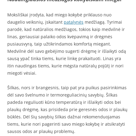
Moksliškai įrodyta, kad miego kokybė priklauso nuo
daugelio veiksnių, įskaitant
patalynės
medžiagą. Tyrimai
parodė, kad natūralios medžiagos, tokios kaip medvilnė ir
linas, geriausiai palaiko odos kvėpavimą ir drėgmės
pusiausvyrą, taip užtikrindamos komfortą miegant.
Medvilnė dėl savo gebėjimo sugerti drėgmę ir išlaikyti odą
sausą ypač tinka tiems, kurie linkę prakaituoti. Linas yra
itin naudingas tiems, kurie mėgsta natūralų pojūtį ir nori
miegoti vėsiai.
Šilkas, nors ir brangesnis, taip pat yra puikus pasirinkimas
dėl savo švelnumo ir termoreguliacinių savybių. Šilkas
padeda reguliuoti kūno temperatūrą ir išlaikyti odos bei
plaukų drėgmę, kas prisideda prie geresnės odos ir plaukų
būklės. Dėl šių savybių šilkas dažnai rekomenduojamas
tiems, kurie nori pagerinti savo miego kokybę ir atsikratyti
sausos odos ar plaukų problemų.