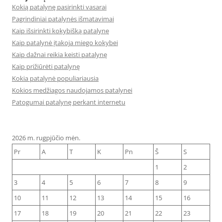
Kokią patalynę pasirinkti vasarai
Pagrindiniai patalynės išmatavimai
Kaip išsirinkti kokybišką patalynę
Kaip patalynė įtakoja miego kokybei
Kaip dažnai reikia keisti patalynę
Kaip prižiūrėti patalynę
Kokia patalynė populiariausia
Kokios medžiagos naudojamos patalynei
Patogumai patalynę perkant internetu
2026 m. rugpjūčio mėn.
Pr
A
T
K
Pn
Š
S
1
2
3
4
5
6
7
8
9
10
11
12
13
14
15
16
17
18
19
20
21
22
23