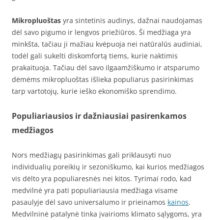
Mikropluoštas
yra sintetinis audinys, dažnai naudojamas
dėl savo pigumo ir lengvos priežiūros. Ši medžiaga yra
minkšta, tačiau ji mažiau kvėpuoja nei natūralūs audiniai,
todėl gali sukelti diskomfortą tiems, kurie naktimis
prakaituoja. Tačiau dėl savo ilgaamžiškumo ir atsparumo
dėmėms mikropluoštas išlieka populiarus pasirinkimas
tarp vartotojų, kurie ieško ekonomiško sprendimo.
Populiariausios ir dažniausiai pasirenkamos
medžiagos
Nors medžiagų pasirinkimas gali priklausyti nuo
individualių poreikių ir sezoniškumo, kai kurios medžiagos
vis dėlto yra populiaresnės nei kitos. Tyrimai rodo, kad
medvilnė yra pati populiariausia medžiaga visame
pasaulyje dėl savo universalumo ir prieinamos
kainos
.
Medvilninė patalynė tinka įvairioms klimato sąlygoms, yra