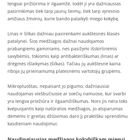
lengvai prižiūrima ir ilgaamžė, todėl ji yra dažniausias
pasirinkimas tiek tarp jaunų šeimų, tiek tarp vyresnio
amžiaus žmonių, kurie bando palaikyti miego kokybę.
Linas ir šilkas dažniau pasirenkami aukštesnės klasės
patalynei. Šios medžiagos dažnai naudojamos
prabangiems gaminiams, nes pasižymi išskirtinėmis
savybėmis, tokiomis kaip antibakteriškumas (linas) ar
drėgmės išlaikymas (šilkas). Tačiau jų aukštesnė kaina
riboja jų prieinamumą platesnėms vartotojų grupėms.
Mikropluoštas, nepaisant jo pigumo, dažniausiai
naudojamas viešbučiuose ar svečių namuose, kur svarbi
yra lengva priežiūra ir ilgaamžiškumas. Nors jis nėra toks
kvėpuojantis kaip natūralios medžiagos, jo atsparumas
dėmėms ir greitas džiūvimas daro jį praktišku sprendimu
kasdieniam naudojimui.
Naudingiausios medžiagos kokybiškam miegui