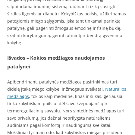
silpnindama imuninę sistemą, didinant riziką susirgti
širdies ligomis ar diabetu. Kokybiškas poilsis, užtikrinamas
patogiomis miego sąlygomis, įskaitant tinkamai parinktą
patalynę, gali pagerinti žmogaus emocinę ir fizinę būklę,
skatinti kūrybingumą, gerinti atmintį ir bendrą gyvenimo
kokybę.
Išvados – Kokios medžiagos naudojamos
patalynei
Apibendrinant, patalynės medžiagos pasirinkimas turi
didelę įtaką miego kokybei ir žmogaus sveikatai.
Natūralios
medžiagos
, tokios kaip medvilnė, linas ir šilkas, geriausiai
tinka kokybiškam poilsiui dėl savo kvėpuojančių ir
termoreguliacinių savybių. Nors sintetinės medžiagos turi
savo privalumų, jos dažnai neprilygsta natūraliems
audiniams pagal komfortą ir naudingumą sveikatai.
Moksliniai tyrimai rodo, kad kokybiškas miegas prisideda