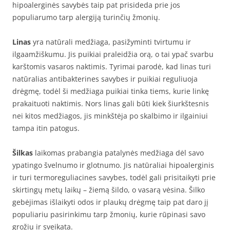
hipoalerginės savybės taip pat prisideda prie jos
populiarumo tarp alergiją turinčių žmonių.
Linas
yra natūrali medžiaga, pasižyminti tvirtumu ir
ilgaamžiškumu. Jis puikiai praleidžia orą, o tai ypač svarbu
karštomis vasaros naktimis. Tyrimai parodė, kad linas turi
natūralias antibakterines savybes ir puikiai reguliuoja
drėgmę, todėl ši medžiaga puikiai tinka tiems, kurie linkę
prakaituoti naktimis. Nors linas gali būti kiek šiurkštesnis
nei kitos medžiagos, jis minkštėja po skalbimo ir ilgainiui
tampa itin patogus.
Šilkas
laikomas prabangia patalynės medžiaga dėl savo
ypatingo švelnumo ir glotnumo. Jis natūraliai hipoalerginis
ir turi termoreguliacines savybes, todėl gali prisitaikyti prie
skirtingų metų laikų – žiemą šildo, o vasarą vėsina. Šilko
gebėjimas išlaikyti odos ir plaukų drėgmę taip pat daro jį
populiariu pasirinkimu tarp žmonių, kurie rūpinasi savo
grožiu ir sveikata.