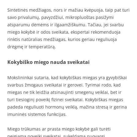
Sintetinės medžiagos, nors ir mažiau kvėpuoja, taip pat turi
savo privalumų, pavyzdžiui, mikropluoštas pasižymi
atsparumu dėmėms ir ilgaamžiškumu. Tačiau, jei svarbu
miego kokybė ir odos sveikata, ekspertai rekomenduoja
rinktis natūralias medžiagas, kurios geriau reguliuoja
drėgmę ir temperatūrą.
Kokybiško miego nauda sveikatai
Mokslininkai sutaria, kad kokybiškas miegas yra gyvybiškai
svarbus žmogaus sveikatai ir gerovei. Tyrimai rodo, kad
miegas ne tik leidžia atsinaujinti smegenų veiklai, bet ir
turi tiesioginį poveikį fizinei sveikatai. Kokybiškas miegas
padeda reguliuoti hormonų veiklą, mažina stresą ir gerina
imuninės sistemos funkcijas.
Miego trūkumas ar prasta miego kokybė gali turėti
neigiamą poveikį sveikatai, sukeldama nuovargį,